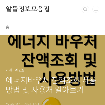
본문 바로가기
알뜰정보모음집
홈
카테고리 없음
에너지바우처 잔액조회 사용
방법 및 사용처 알아보기
by 꼬마별*
2023. 12. 1.