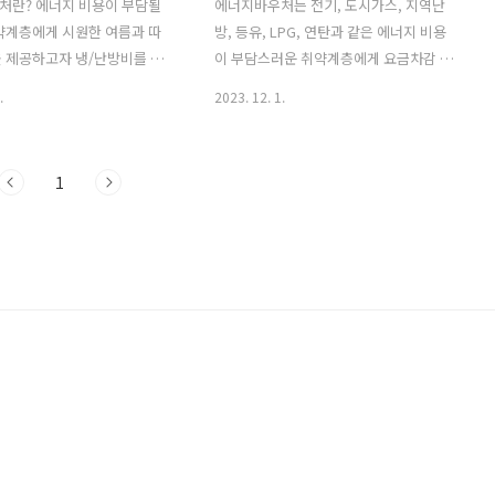
처란? 에너지 비용이 부담될
에너지바우처는 전기, 도시가스, 지역난
약계층에게 시원한 여름과 따
방, 등유, LPG, 연탄과 같은 에너지 비용
 제공하고자 냉/난방비를 지
이 부담스러운 취약계층에게 요금차감 및
도입니다. 신청일은 2023년
구매비용을 지원해주는 제도로, 에너지바
.
2023. 12. 1.
터 2023년 12월 29일까지며
우처의 잔액조회, 사용하는 방법, 사용처
청이 불가합니다. 특히나 올
에 대해 알아보겠습니다. 에너지바우처
 지원금액이 2배로 올랐으니
잔액조회 방법 잔액 조회는 에너지 사용
1
않고 신청하셔서 지원 받으시
기간에만 조회가 가능합니다. 이번년도
. 자세한 지원내용이 궁금하
에너지 사용기간은 여름 : 2023년 7월 1
기를 클릭하시면 확인하실 수
일 ~ 9월 30일 겨울 : 2023년 10월 11일 ~
에너지바우처 신청 방법 행정
2024년 4월 30일 입니다. 아래 홈페이지
직접 방문하여 신청하거나 온라
에서 성명/ 생년월일/ 주소만 입력하시면
하실 수 있습니다. 1. 방문 신
잔액을 바로 확인하실 수 있습니다! 에너
등록상의 거주지 읍/면사무소,
지바우처 - 잔액조회 (energyv.or.kr) 에
에 방문하여 수급자 본인 또
너지바우처 www.energyv.or.kr 에너
청 2. 온라인 신청 : 복지로
지바우처는 요금차감 방식과 국민행복카
jiro.go.kr)를 통한 온라인 신
드를 발급받아 지원받는 두가지 방식이 ..
접속 -> 상단..