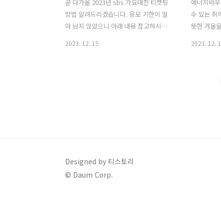
곧 다가올 2023년 sbs 가요대전 티켓팅
에너지바우
방법 알려드리겠습니다. 응모 기한이 얼
수 있는 취
마 남지 않았으니 아래 내용 참고하시어
뜻한 겨울을
빠르게 신청하시기 바랍니다. 2023 sbs
원해주는 제
2023. 12. 15.
2023. 12. 1
가요대전 티켓팅 방법 1. 응모기간 :
5월 31일부
2023.12.04(월) 10시 00분 ~
놓치면 재신
2023.12.18(월) 23시 59분 2. 신청방법 :
해부터 겨울
트립닷컴 모바일 앱 다운로드 후 회원가
꼭 놓치지 
입하여 신청 가능 ① 트립닷컴 앱 접속 후
길 바랍니다
회원가입한다. (SNS 로그인으로는 방청
신 분은 여
신청 불가) ② 트립닷컴 앱 메인화면에서
있습니다. 
방청신청 배너 클릭 ③ 2023 sbs 가요대
복지센터 
전 방청 신청하기 클릭하면 끝 ※ 랜덤 추
인으로 신청
첨을 통한 당첨 방식으로 선착순 아님 당
청 : 주민
Designed by 티스토리
첨 안내 2023 sbs 가요대전 당첨 여부는
동 주민센터
© Daum Corp.
2023.12.20(수) 16:00경 트립닷컴 앱 푸
는 대리인 신
시 알림 또는 트립닷..
(www.bok
청 ( 복지로 